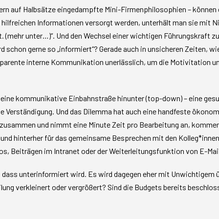
tern auf Halbsätze eingedampfte Mini-Firmenphilosophien – können d
ch hilfreichen Informationen versorgt werden, unterhält man sie mit 
. (mehr unter…)“. Und den Wechsel einer wichtigen Führungskraft 
d schon gerne so „informiert“? Gerade auch in unsicheren Zeiten, wi
ansparente interne Kommunikation unerlässlich, um die Motivitation 
ft eine kommunikative Einbahnstraße hinunter (top-down) – eine ge
tige Verständigung. Und das Dilemma hat auch eine handfeste ökono
ahr zusammen und nimmt eine Minute Zeit pro Bearbeitung an, kom
n und hinterher für das gemeinsame Besprechen mit den Kolleg*inne
os, Beiträgen im Intranet oder der Weiterleitungsfunktion von E-Mail
, dass unterinformiert wird. Es wird dagegen eher mit Unwichtigem ü
lung verkleinert oder vergrößert? Sind die Budgets bereits beschlos