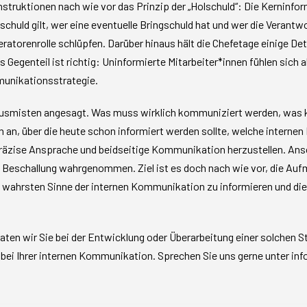
Instruktionen nach wie vor das Prinzip der „Holschuld“: Die Kerninfo
schuld gilt, wer eine eventuelle Bringschuld hat und wer die Verantw
ratorenrolle schlüpfen. Darüber hinaus hält die Chefetage einige D
 Gegenteil ist richtig: Uninformierte Mitarbeiter*innen fühlen sich a
mmunikationsstrategie.
ausmisten angesagt. Was muss wirklich kommuniziert werden, was k
 an, über die heute schon informiert werden sollte, welche intern
 präzise Ansprache und beidseitige Kommunikation herzustellen. Ans
he Beschallung wahrgenommen. Ziel ist es doch nach wie vor, die Auf
im wahrsten Sinne der internen Kommunikation zu informieren und di
aten wir Sie bei der Entwicklung oder Überarbeitung einer solchen 
ei Ihrer internen Kommunikation. Sprechen Sie uns gerne unter i