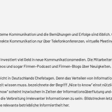
terne Kommunikation und die Bemühungen und Erfolge sind löblich. 
ekte Kommunikation nur über Telefonkonferenzen, virtuelle Meetings 
 investiert viel Geld in neue Kommunikationsmedien. Die Mitarbeiter
deos und sogar Firmen-Podcast und Firmen-Blogs über Neuigkeiten, 
icht in Deutschlands Chefetagen. Denn das Verteilen von Informatio
eit wissen muss, bezeichnete der Begriff „Nice to know“ einst nützl
o know“ scheint inzwischen in Zeiten der Informationsüberflutung un
 Verbreitung irrelevanter Informationen zu sein: Bildstrecken letz
 relevante betriebliche Informiertheit her.