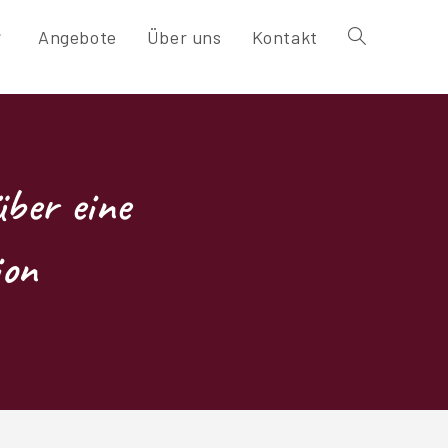
Angebote
Über uns
Kontakt
Website-
Suche
umschalten
über eine
ion