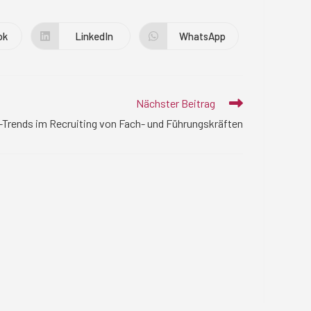
ok
LinkedIn
WhatsApp
Öffnet
Öffnet
in
in
einem
einem
neuen
neuen
r
Fenster
Fenster
Nächster Beitrag
-Trends im Recruiting von Fach- und Führungskräften