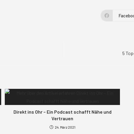
Facebo
Öffnet
in
einem
neuen
Fenste
5 Top
Direkt ins Ohr – Ein Podcast schafft Nähe und
Vertrauen
24. März 2021