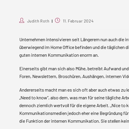
Beitrags-
Beitrag
Judith Roth
11. Februar 2024
Autor:
veröffentlicht:
Unternehmen intensivieren seit Längerem nun auch die in
überwiegend im Home Office befinden und die täglichen dir
guten internen Kommunikation enorm an.
Einerseits gibt man sich also Mühe, betreibt Aufwand und
Foren, Newslettern, Broschüren, Aushängen, internen Vi
Andererseits macht man es sich oft aber auch etwas zu le
„Need to know“, also dem, was man für seine tägliche Arb
dennoch ziemlich wertvoll für die eigene Arbeit. „Nice t
Kommunikationsmedien jedoch eher eine Begründung für die
die Funktion der internen Kommunikation. Sie stellen keine