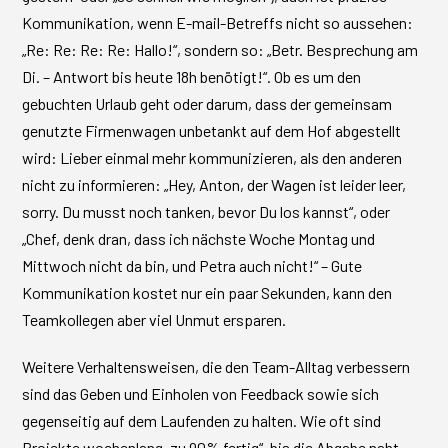
Kommunikation, wenn E-mail-Betreffs nicht so aussehen:
„Re: Re: Re: Re: Hallo!“, sondern so: „Betr. Besprechung am
Di. – Antwort bis heute 18h benötigt!“. Ob es um den
gebuchten Urlaub geht oder darum, dass der gemeinsam
genutzte Firmenwagen unbetankt auf dem Hof abgestellt
wird: Lieber einmal mehr kommunizieren, als den anderen
nicht zu informieren: „Hey, Anton, der Wagen ist leider leer,
sorry. Du musst noch tanken, bevor Du los kannst“, oder
„Chef, denk dran, dass ich nächste Woche Montag und
Mittwoch nicht da bin, und Petra auch nicht!“ – Gute
Kommunikation kostet nur ein paar Sekunden, kann den
Teamkollegen aber viel Unmut ersparen.
Weitere Verhaltensweisen, die den Team-Alltag verbessern
sind das Geben und Einholen von Feedback sowie sich
gegenseitig auf dem Laufenden zu halten. Wie oft sind
Projekte wochenlang „zu 90% fertig“, bis die Abgabe naht