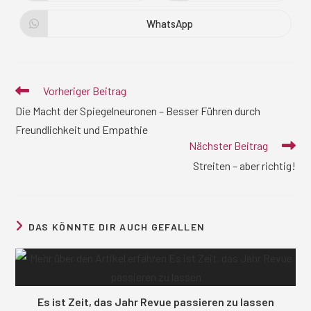
in
in
einem
einem
neuen
neuen
WhatsApp
Öffnet
Fenster
Fenster
in
einem
neuen
Fenster
Weitere
Vorheriger Beitrag
Artikel
Die Macht der Spiegelneuronen – Besser Führen durch
ansehen
Freundlichkeit und Empathie
Nächster Beitrag
Streiten – aber richtig!
DAS KÖNNTE DIR AUCH GEFALLEN
Es ist Zeit, das Jahr Revue passieren zu lassen